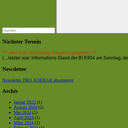
Suchen
Nächster Termin
*** wird hier rechtzeitig bekannt gegeben ***
(…letzter war: Informations-Stand der BI K904 am Sonntag, 
Newsletter
Newsletter PRO ADEBAR abonnieren
Archiv
Januar 2025
(1)
August 2024
(2)
Mai 2024
(2)
April 2024
(1)
März 2024
(2)
Februar 2024
(1)