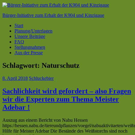
Zum
Inhalt
Bürger-Initiative zum Erhalt der K904 und Kinzigaue
springen
Start
Planung/Unterlagen
Unsere Beiträge
FAQ
Stellungnahmen
Aus der Presse
Schlagwort:
Naturschutz
8. April 2018
Schluckebier
Sachlichkeit wird gefordert – also Fragen
wir die Experten zum Thema Meister
Adebar !
Auszug aus einem Bericht von Nabu Hessen
https://hessen.nabu.de/tiereundpflanzen/voegel/nabuaktivitaeten/weiß
Hilfe für Meister Adebar Die Bestände des Weißstorchs sind noch