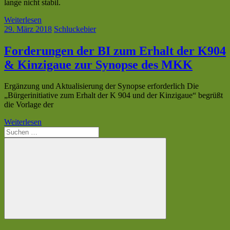
lange nicht stabil.
Weiterlesen
29. März 2018
Schluckebier
Forderungen der BI zum Erhalt der K904
& Kinzigaue zur Synopse des MKK
Ergänzung und Aktualisierung der Synopse erforderlich Die
„Bürgerinitiative zum Erhalt der K 904 und der Kinzigaue“ begrüßt
die Vorlage der
Weiterlesen
Suchen
nach:
Suchen